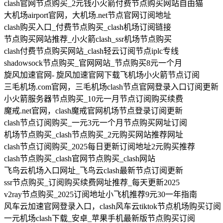
clash官网节点购买_2元钱小火箭付费节点购买网站自由猫
大机场airport官网，大机场.net节点官网订阅地址
clash购买入口_付费节点购买_clash机场订阅链接
节点购买网站推荐_小火箭clash_ssr机场节点购买
clash付费节点购买网站_clash轻云订阅节点iplc专线
shadowsock节点购买_官网网站_节点购买8元一个月
旋风加速官网- 旋风加速官网下载飞机场小火箭节点订阅
三毛机场.com官网，三毛机场clash节点官网登录入口订阅更新
小火箭服务器节点购买_10元一月节点订阅购买续费
魔戒.net官网，clash魔戒官网机场节点登录订阅更新
clash节点订阅购买_一元3元一个月节点购买网址订阅
机场节点购买_clash节点购买_2元购买网站推荐网址
clash节点订阅购买_2025每日更新订阅地址2元购买推荐
clash节点购买_clash官网节点购买_clash网站
飞鸟云机场入口网址_飞鸟云clash最新节点订阅更新
ssr节点购买_订阅购买续费网址推荐_每天更新2025
v2ray节点购买_2025订阅地址小飞机推荐9元30一年指南
风车云加速官网登录入口，clash风车云tiktok节点机场购买订阅
一元机场clash下载_安卓_苹果手机最新版节点购买订阅