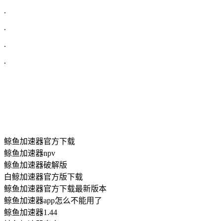
.
.
.
.
鲸鱼加速器官方下载
鲸鱼加速器npv
鲸鱼加速器破解版
白鲸加速器官方版下载
鲸鱼加速器官方下载最新版本
鲸鱼加速器app怎么不能用了
鲸鱼加速器1.44