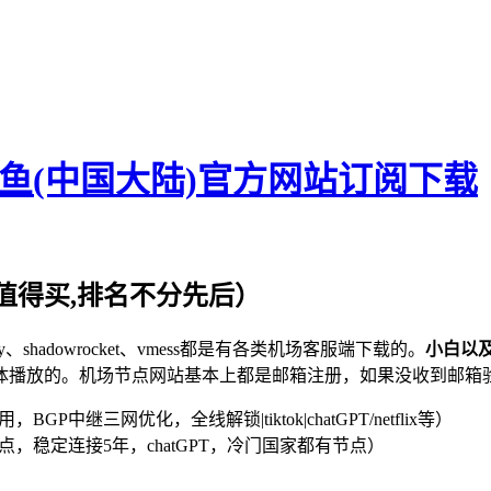
鱼(中国大陆)官方网站订阅下载
值得买,排名不分先后）
v2ray、shadowrocket、vmess都是有各类机场客服端下载的。
小白以
体播放的。机场节点网站基本上都是邮箱注册，如果没收到邮箱
，BGP中继三网优化，全线解锁|tiktok|chatGPT/netflix等）
PL节点，稳定连接5年，chatGPT，冷门国家都有节点）