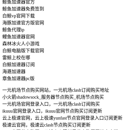
鲸鱼加速器官方
鲸鱼加速器免费签到
白鲸vp官网下载
海豚加速官方版官网
鲸鱼代理ip
鲤鱼加速器官网
森林冰火人小游戏
白鲸电脑版下载官网
雷鲸上校在哪
白鲸加速器订阅
海遯加速器
章鱼加速器pc版
一元机场节点购买网站，一元机场clash订阅购买地址
小火箭shadowsock_服务器节点购买_机场节点购买
一元机场官网登录入口，一元机场clash订阅购买
ikuuu官网登录入口，ikuuu官网节点购买订阅更新
云上极速官网，云上极速yunfast节点官网登录入口订阅更新
极速云官网，极速云clash节点购买订阅更新